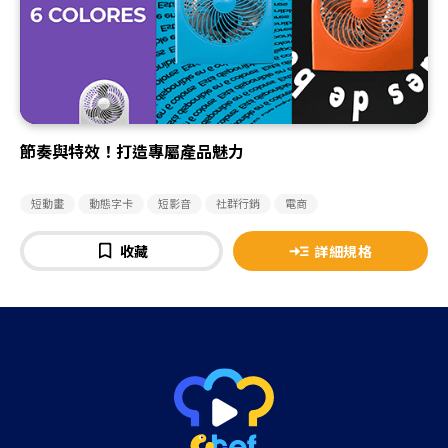
節奏與特效！打造專屬產品魅力
短動畫
動態字卡
短影音
社群行銷
電商
收藏
詳細規格