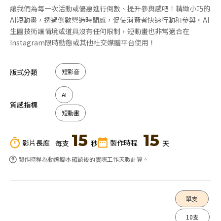
讓我們為每一次活動或優惠進行倒數、提升參與感吧！精緻小巧的
AI短動畫，透過倒數營造時間感，促使消費者快速行動和參與。AI
生圖技術讓情境或道具沒有任何限制，短動畫也非常適合在
Instagram限時動態或其他社交媒體平台使用！
版式分類
短影音
AI
質感指標
短動畫
15
15
影片長度
製作時程
每支
秒
天
製作時程為動態腳本確認後的實際工作天數計算。
單支
10支