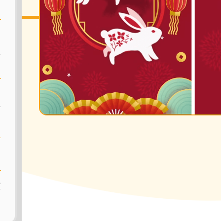
週
節
文