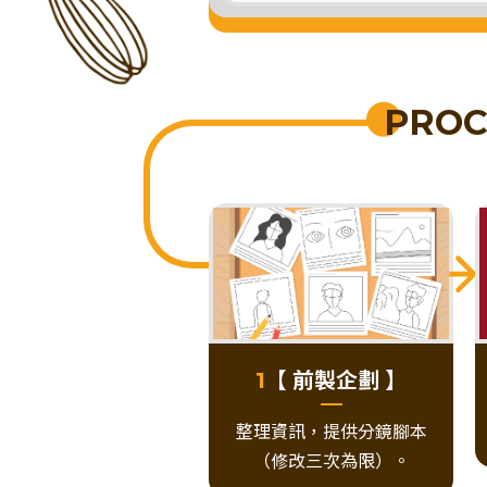
PROC
【 前製企劃 】
1
整理資訊，提供分鏡腳本
（修改三次為限）。