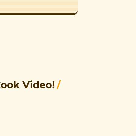
/
Cook Video!