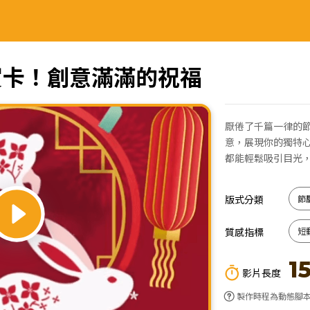
賀卡！創意滿滿的祝福
厭倦了千篇一律的
意，展現你的獨特
都能輕鬆吸引目光
版式分類
節
質感指標
短
1
影片長度
製作時程為動態腳