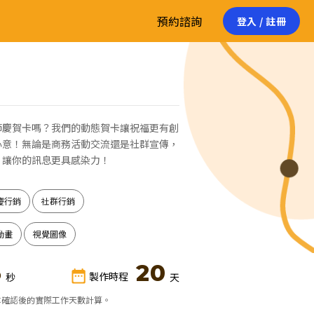
預約諮詢
登入 / 註冊
節慶賀卡嗎？我們的動態賀卡讓祝福更有創
心意！無論是商務活動交流還是社群宣傳，
，讓你的訊息更具感染力！
慶行銷
社群行銷
動畫
視覺圖像
5
20
製作時程
秒
天
本確認後的實際工作天數計算。