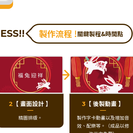
製作流程 !
ESS!!
關鍵製程&時間點
【 畫面設計 】
【 後製動畫 】
2
3
精圖排版。
製作字卡動畫以及增加音
效、配樂等。（成品以修