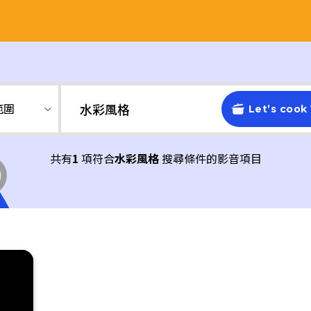
範圍
Let’s cook
共有
1
項符合
水彩風格
搜尋條件的影音項目