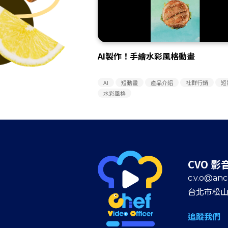
AI製作！手繪水彩風格動畫
AI
短動畫
產品介紹
社群行銷
短
水彩風格
CVO 影
c.v.o@an
台北市松山
追蹤我們