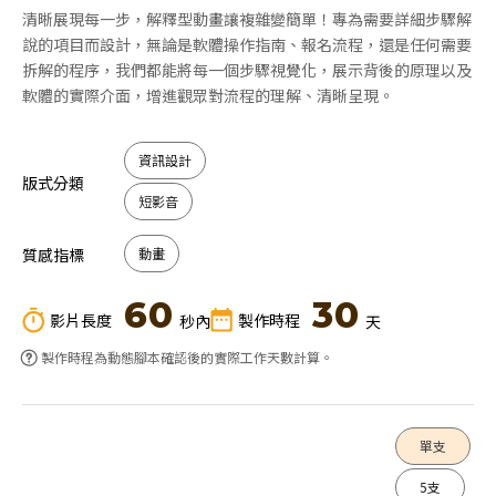
清晰展現每一步，解釋型動畫讓複雜變簡單！專為需要詳細步驟解
說的項目而設計，無論是軟體操作指南、報名流程，還是任何需要
拆解的程序，我們都能將每一個步驟視覺化，展示背後的原理以及
軟體的實際介面，增進觀眾對流程的理解、清晰呈現。
資訊設計
版式分類
短影音
質感指標
動畫
60
30
影片長度
製作時程
秒內
天
製作時程為動態腳本確認後的實際工作天數計算。
單支
5支