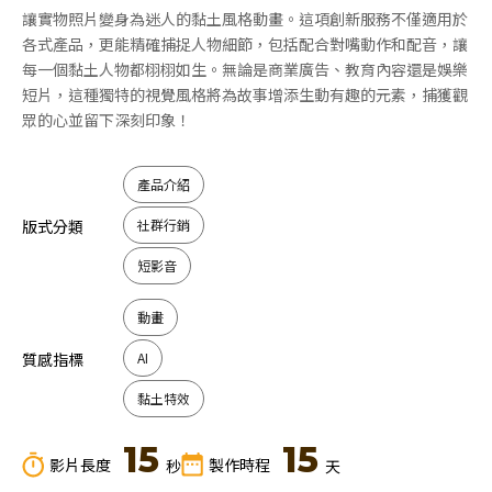
讓實物照片變身為迷人的黏土風格動畫。這項創新服務不僅適用於
各式產品，更能精確捕捉人物細節，包括配合對嘴動作和配音，讓
每一個黏土人物都栩栩如生。無論是商業廣告、教育內容還是娛樂
短片，這種獨特的視覺風格將為故事增添生動有趣的元素，捕獲觀
眾的心並留下深刻印象！
產品介紹
版式分類
社群行銷
短影音
動畫
質感指標
AI
黏土特效
15
15
影片長度
製作時程
秒
天